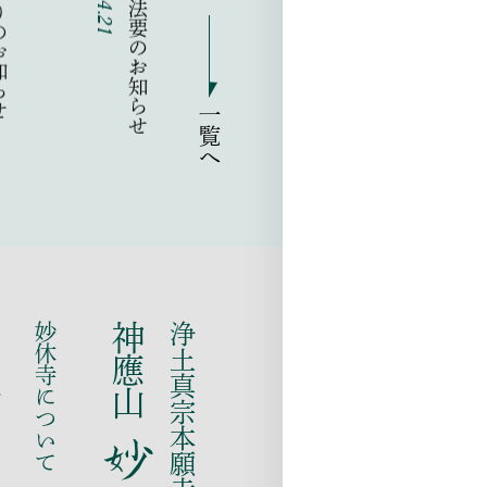
一覧へ
せ
妙休寺について
神應山
浄土真宗本願寺派