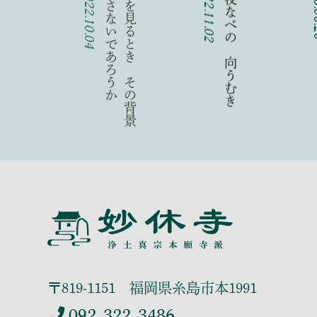
か
人
は
仰
い
で
鳥
を
見
る
と
き
そ
の
背
景
の
空
を
見
落
と
さ
な
い
で
あ
ろ
う
丹念な 母の夜なべの 向うむき
2022.10.04
2022.11.02
2023
〒819-1151 福岡県糸島市本1991
092-322-3486