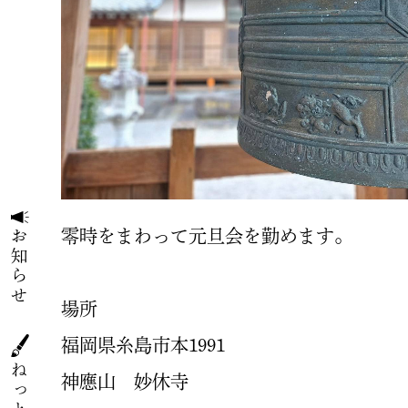
零時をまわって元旦会を勤めます。
お知らせ
場所
福岡県糸島市本1991
神應山 妙休寺