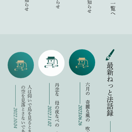
一覧へ
最新ねっと法話録
丹念な 母の夜なべの 向うむき
六月の 奇麗な風の 吹くことよ
か
人
は
仰
い
で
鳥
を
見
る
と
き
そ
の
背
景
の
空
を
見
落
と
さ
な
い
で
あ
ろ
う
2022.11.02
2023.06.26
2022.10.04