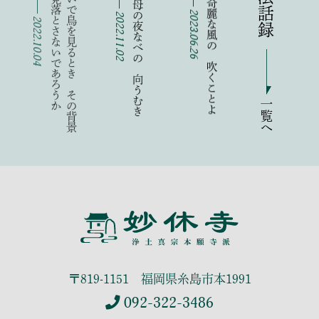
丹念な 母の夜なべの 向うむき
六月の 奇麗な風の 吹くことよ
か
人
は
仰
い
で
鳥
を
見
る
と
き
そ
の
背
景
の
空
を
見
落
と
さ
な
い
で
あ
ろ
う
2022.11.02
2023.06.26
2022.10.04
一覧へ
〒819-1151 福岡県糸島市本1991
092-322-3486