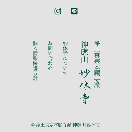
個人情報保護方針
お問い合わせ
妙休寺について
神應山
浄土真宗本願寺派
妙休寺
©
.
浄土真宗本願寺派 神應山 妙休寺