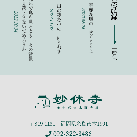
丹念な 母の夜なべの 向うむき
六月の 奇麗な風の 吹くことよ
か
人
は
仰
い
で
鳥
を
見
る
と
き
そ
の
背
景
の
空
を
見
落
と
さ
な
い
で
あ
ろ
う
2022.11.02
2023.06.26
2022.10.04
一覧へ
〒819-1151 福岡県糸島市本1991
092-322-3486